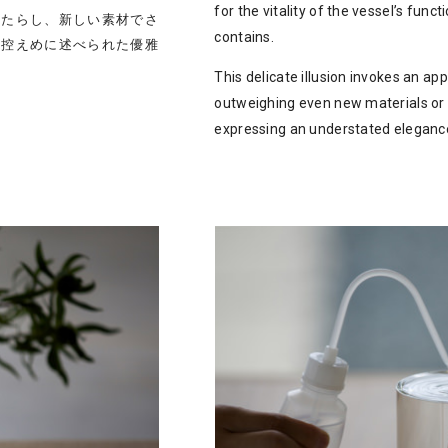
for the vitality of the vessel’s functi
もたらし、新しい素材でさ
contains.
、控えめに述べられた優雅
This delicate illusion invokes an app
outweighing even new materials or
expressing an understated eleganc