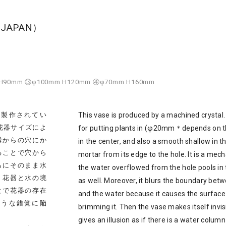
in JAPAN）
m H90mm ③φ100mm H120mm ④φ70mm H160mm
て製作されてい
This vase is produced by a machined crystal. 
花器サイズによ
for putting plants in (φ20mm＊depends on t
縁からの穴にか
in the center, and also a smooth shallow in t
ることで穴から
mortar from its edge to the hole. It is a mec
らにそのまま水
the water overflowed from the hole pools in
、花器と水の境
as well. Moreover, it blurs the boundary bet
とで花器の存在
and the water because it causes the surface
ような錯覚に陥
brimming it. Then the vase makes itself invis
gives an illusion as if there is a water column