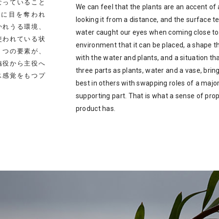
なっていること
We can feel that the plants are an accent o
力に目を奪われ
looking it from a distance, and the surface t
かれうる環境、
water caught our eyes when coming close to i
使われている状
environment that it can be placed, a shape tha
 つの要素が、
with the water and plants, and a situation that
脇役から主役へ
three parts as plants, water and a vase, brin
ス感覚をもつプ
best in others with swapping roles of a major
supporting part. That is what a sense of prop
product has.