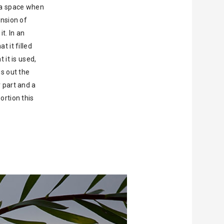
f a space when
ension of
t. In an
t it filled
 it is used,
gs out the
 part and a
ortion this