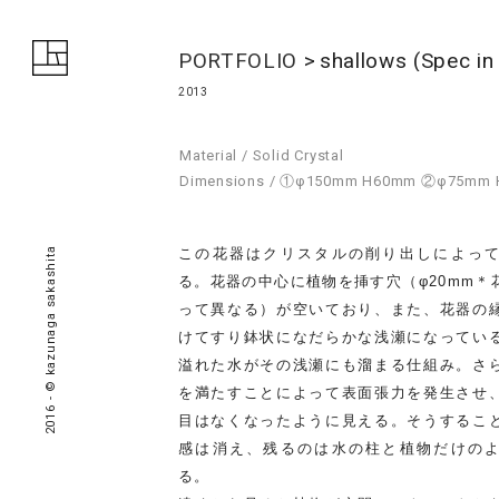
PORTFOLIO
shallows (Spec 
2013
Material / Solid Crystal
Dimensions / ①φ150mm H60mm ②φ75m
この花器はクリスタルの削り出しによっ
2016 - © kazunaga sakashita
る。花器の中心に植物を挿す穴（φ20mm＊
って異なる）が空いており、また、花器の
けてすり鉢状になだらかな浅瀬になってい
溢れた水がその浅瀬にも溜まる仕組み。さ
を満たすことによって表面張力を発生させ
目はなくなったように見える。そうするこ
感は消え、残るのは水の柱と植物だけの
る。