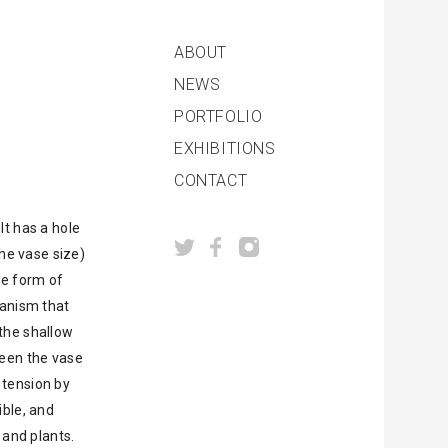
ABOUT
NEWS
PORTFOLIO
EXHIBITIONS
CONTACT
It has a hole
he vase size)
he form of
hanism that
 the shallow
ween the vase
 tension by
ible, and
 and plants.