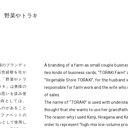
AKI 野菜やトラキ
園のブランディ
A branding of a farm as small couple busines
販売経験を生か
two kinds of business cards, “TORAKI Farm”
と「野菜やトラ
“Vegetable Store TORAKI”, for the husband 
ラキ」は奥様の
responsible for farm work and the wife who i
の思いを汲み使
of sales.
理由としては、
The name of “TORAKI” is used with understa
ものがあること
thought that she wants to use her grandfath
ルファベットの
The reason why I used Kanji, Hiragana and Ka
ルとして使用し
order to represent “high-mix low-volume prod