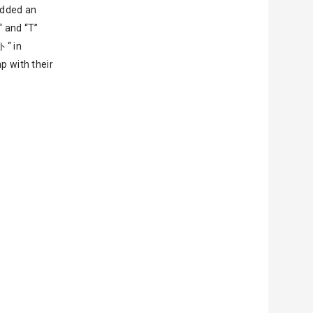
 added an
“ and “T”
ト“ in
p with their