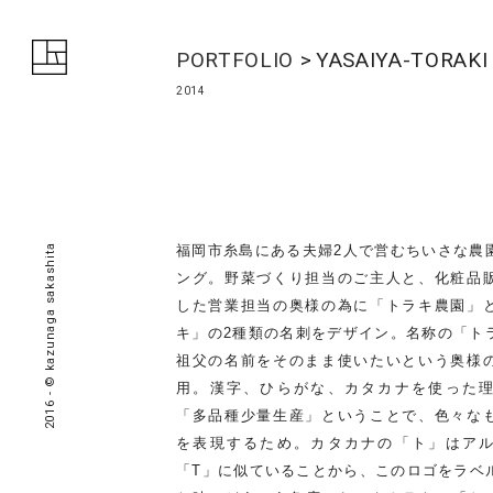
PORTFOLIO
YASAIYA-TOR
2014
福岡市糸島にある夫婦2人で営むちいさな農
2016 - © kazunaga sakashita
ング。野菜づくり担当のご主人と、化粧品
した営業担当の奥様の為に「トラキ農園」
キ」の2種類の名刺をデザイン。名称の「ト
祖父の名前をそのまま使いたいという奥様
用。漢字、ひらがな、カタカナを使った
「多品種少量生産」ということで、色々な
を表現するため。カタカナの「ト」はア
「T」に似ていることから、このロゴをラベ