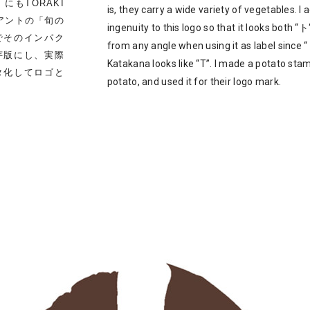
もTORAKI
is, they carry a wide variety of vegetables. I
アントの「旬の
ingenuity to this logo so that it looks both “ト
でそのインパク
from any angle when using it as label since “
芋版にし、実際
Katakana looks like “T”. I made a potato stam
タ化してロゴと
potato, and used it for their logo mark.