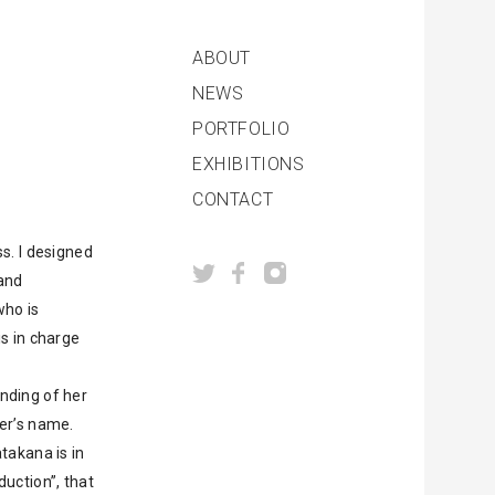
ABOUT
NEWS
PORTFOLIO
EXHIBITIONS
CONTACT
s. I designed
 and
who is
s in charge
nding of her
er’s name.
takana is in
uction”, that