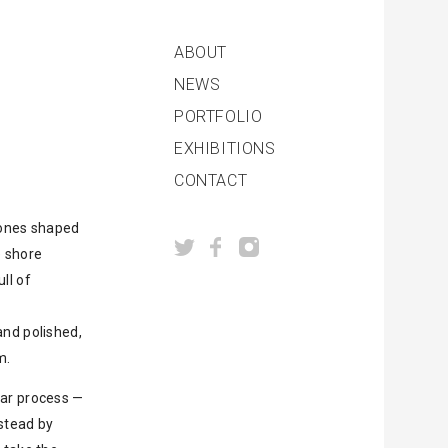
ABOUT
NEWS
PORTFOLIO
EXHIBITIONS
CONTACT
tones shaped
e shore
ll of
and polished,
m.
lar process —
nstead by