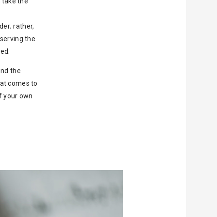
 take the
der; rather,
serving the
sed.
end the
hat comes to
of your own