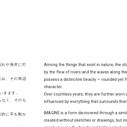
流れや海岸に打
Among the things that exist in nature, the s
by the flow of rivers and the waves along th
富み、その周辺
possess a distinctive beauty — rounded yet fu
character.
いきます。
Over countless years, they are further worn 
面もなく、そのも
influenced by everything that surrounds the
IMAGINE is a form discovered through a simi
覚的に手を動か
created without sketches or drawings, but i