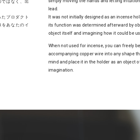
simply moving the hands and letting intuition
のではなく、出
lead.
It was not initially designed as an incense hol
ったプロダクト
線をあなたのイ
its function was determined afterward by ob
object itself and imagining how it could be u
When not used for incense, you can freely b
accompanying copper wire into any shape t
mind and place it in the holder as an object 
imagination.